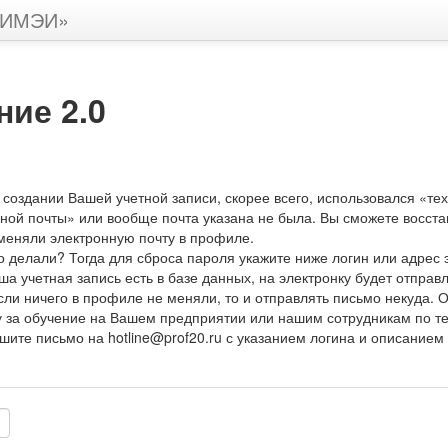
 «ИМЭИ»
ие 2.0
создании Вашей учетной записи, скорее всего, использовался «те
ной почты» или вообще почта указана не была. Вы сможете восста
меняли электронную почту в профиле.
о делали? Тогда для сброса пароля укажите ниже логин или адрес
ша учетная запись есть в базе данных, на электронку будет отправ
сли ничего в профиле не меняли, то и отправлять письмо некуда. О
 за обучение на Вашем предприятии или нашим сотрудникам по тел
шите письмо на hotline@prof20.ru с указанием логина и описанием