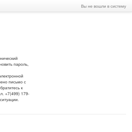
Вы не вошли в систему
хнический
новить пароль,
 электронной
лено письмо с
братитесь к
. +7(499) 179-
 ситуации.